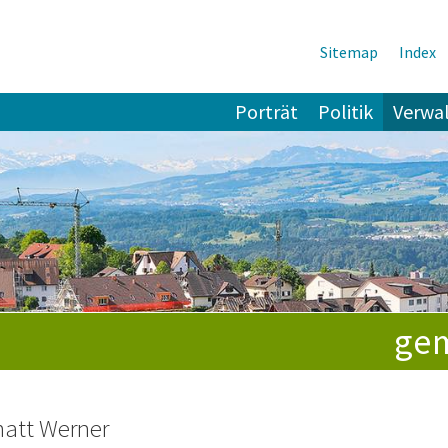
Sitemap
Index
tnavigation
Porträt
Politik
Verwa
e
gem
att Werner