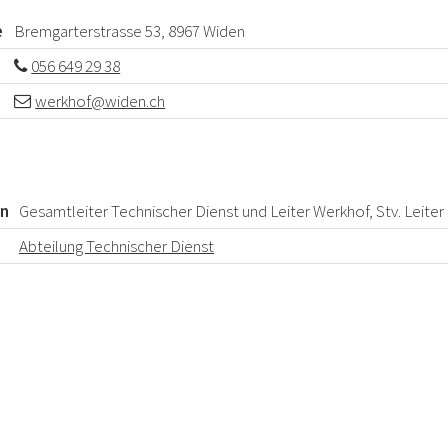
e
Bremgarterstrasse 53, 8967 Widen
n
056 649 29 38
werkhof@widen.ch
on
Gesamtleiter Technischer Dienst und Leiter Werkhof, Stv. Leite
Abteilung Technischer Dienst