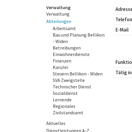
Subnavigation
Verwaltung
Adress
Verwaltung
Telefo
Abteilungen
Arbeitsamt
E-Mail
Bau und Planung Bellikon
- Widen
Betreibungen
Einwohnerdienste
Finanzen
Funkti
Kanzlei
Tätig in
Steuern Bellikon - Widen
SVA Zweigstelle
Technischer Dienst
Sozialdienst
Lernende
Regionales
Zivilstandsamt
Aktuelles
Dienstleistungen A-Z