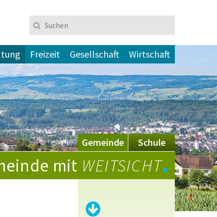
Suchen
Suchbegriff
ltung
Freizeit
Gesellschaft
Wirtschaft
Gemeinde
Schule
.
einde mit
WEITSICHT