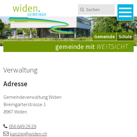
Navigieren in Widen
Schnellnavigation
Metanavigation
Suchen
Suchbegriff
Men
Mobile Navigation
Wechsel zwischen Gemeinde und Schule
Gemeinde
Schule
.
gemeinde mit
WEITSICHT
Verwaltung
Adresse
Gemeindeverwaltung Widen
Bremgarterstrasse 1
8967 Widen
056 649 29 29
kanzlei@widen.ch