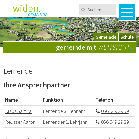
Navigieren in Widen
Schnellnavigation
Metanavigation
Suchen
Suchbegriff
Men
Mobile Navigation
Wechsel zwischen Gemeinde und Schule
Gemeinde
Schule
.
gemeinde mit
WEITSICHT
Lernende
Ihre Ansprechpartner
Name
Funktion
Telefon
Klaus Samira
Lernende 3. Lehrjahr
056 649 29 59
Reusser Aaron
Lernender 1. Lehrjahr
056 649 29 29