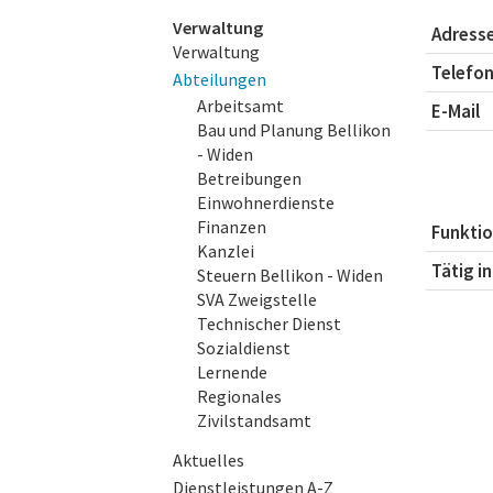
Subnavigation
Verwaltung
Adress
Verwaltung
Telefo
Abteilungen
Arbeitsamt
E-Mail
Bau und Planung Bellikon
- Widen
Betreibungen
Einwohnerdienste
Finanzen
Funkti
Kanzlei
Tätig in
Steuern Bellikon - Widen
SVA Zweigstelle
Technischer Dienst
Sozialdienst
Lernende
Regionales
Zivilstandsamt
Aktuelles
Dienstleistungen A-Z