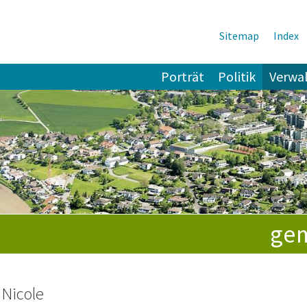
Sitemap
Index
tnavigation
Porträt
Politik
Verwa
e
gem
 Nicole