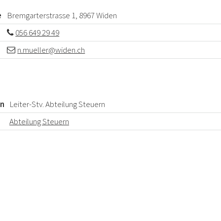
e
Bremgarterstrasse 1, 8967 Widen
n
056 649 29 49
n.mueller@widen.ch
on
Leiter-Stv. Abteilung Steuern
Abteilung Steuern