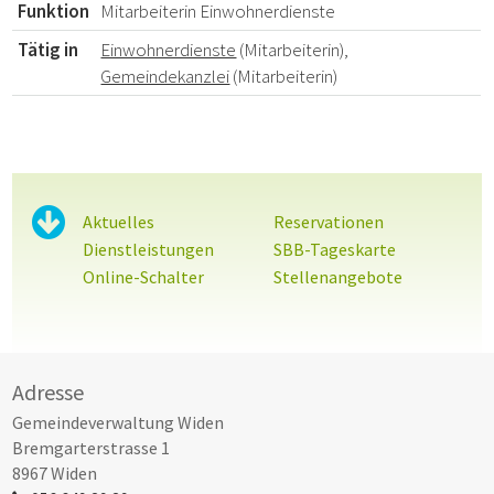
Funktion
Mitarbeiterin Einwohnerdienste
Tätig in
Einwohnerdienste
(Mitarbeiterin),
Gemeindekanzlei
(Mitarbeiterin)
Sidebar
Aktuelles
Reservationen
Dienstleistungen
SBB-Tageskarte
Online-Schalter
Stellenangebote
Footer
Adresse
Gemeindeverwaltung Widen
Bremgarterstrasse 1
8967 Widen