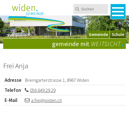
Navigieren in Widen
Schnellnavigation
Metanavigation
Suchen
Suchbegriff
Men
Mobile Navigation
Wechsel zwischen Gemeinde und Schule
Gemeinde
Schule
.
gemeinde mit
WEITSICHT
Frei Anja
Adresse
Bremgarterstrasse 1, 8967 Widen
Telefon
056 649 29 29
E-Mail
a.frei@widen.ch