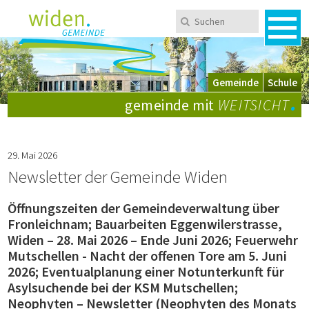
Navigieren in Widen
Schnellnavigation
Metanavigation
Suchen
Suchbegriff
Men
Mobile Navigation
Wechsel zwischen Gemeinde und Schule
Gemeinde
Schule
.
gemeinde mit
WEITSICHT
29. Mai 2026
Newsletter der Gemeinde Widen
Öffnungszeiten der Gemeindeverwaltung über
Fronleichnam; Bauarbeiten Eggenwilerstrasse,
Widen – 28. Mai 2026 – Ende Juni 2026; Feuerwehr
Mutschellen - Nacht der offenen Tore am 5. Juni
2026; Eventualplanung einer Notunterkunft für
Asylsuchende bei der KSM Mutschellen;
Neophyten – Newsletter (Neophyten des Monats