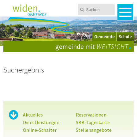
Navigieren in Widen
Schnellnavigation
Metanavigation
Suchen
Suchbegriff
Men
Mobile Navigation
Wechsel zwischen Gemeinde und Schule
Gemeinde
Schule
.
gemeinde mit
WEITSICHT
Suchergebnis
Sidebar
Aktuelles
Reservationen
Dienstleistungen
SBB-Tageskarte
Online-Schalter
Stellenangebote