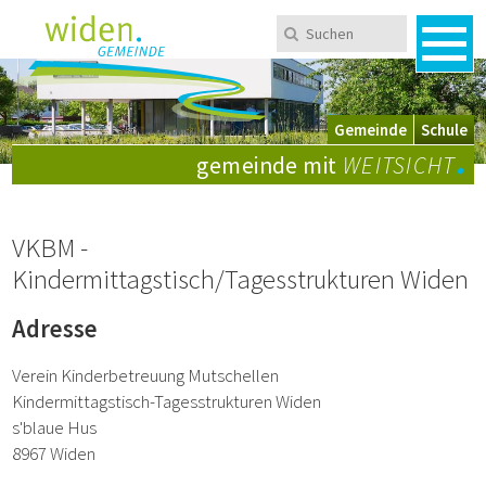
Navigieren in Widen
Schnellnavigation
Metanavigation
Suchen
Suchbegriff
Men
Mobile Navigation
Wechsel zwischen Gemeinde und Schule
Gemeinde
Schule
.
gemeinde mit
WEITSICHT
VKBM -
Kindermittagstisch/Tagesstrukturen Widen
Adresse
Verein Kinderbetreuung Mutschellen
Kindermittagstisch-Tagesstrukturen Widen
s'blaue Hus
8967 Widen