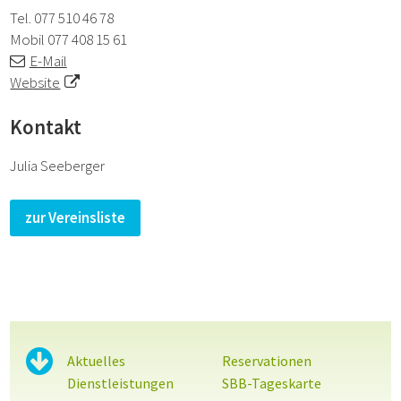
Tel.
077 510 46 78
Mobil
077 408 15 61
E-Mail
Website
Kontakt
Julia Seeberger
zur Vereinsliste
Sidebar
Aktuelles
Reservationen
Dienstleistungen
SBB-Tageskarte