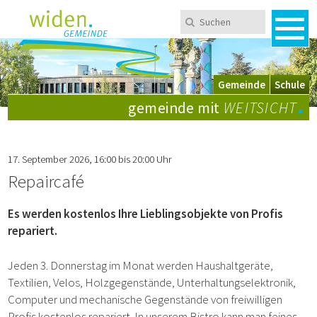
Navigieren in Widen
Schnellnavigation
Metanavigation
Suchen
Suchbegriff
Men
Mobile Navigation
Wechsel zwischen Gemeinde und Schule
Gemeinde
Schule
.
gemeinde mit
WEITSICHT
17. September 2026
, 16:00
bis 20:00 Uhr
Repaircafé
Es werden kostenlos Ihre Lieblingsobjekte von Profis
repariert.
Jeden 3. Donnerstag im Monat werden Haushaltgeräte,
Textilien, Velos, Holzgegenstände, Unterhaltungselektronik,
Computer und mechanische Gegenstände von freiwilligen
Profis kostenlos repariert. In unserem Bistro kann man feines