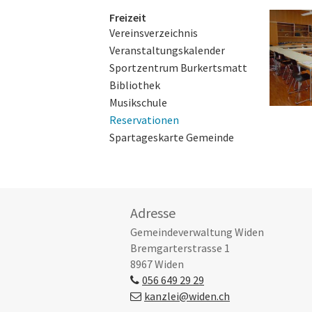
Subnavigation
Freizeit
Vereinsverzeichnis
Veranstaltungskalender
Sportzentrum Burkertsmatt
Bibliothek
Musikschule
Reservationen
Spartageskarte Gemeinde
Footer
Adresse
Gemeindeverwaltung Widen
Bremgarterstrasse 1
8967 Widen
056 649 29 29
kanzlei@widen.ch