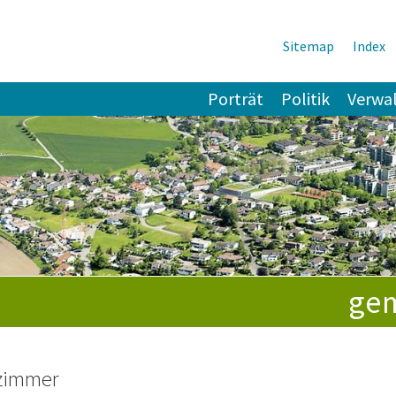
Sitemap
Index
tnavigation
Porträt
Politik
Verwa
e
gem
zimmer