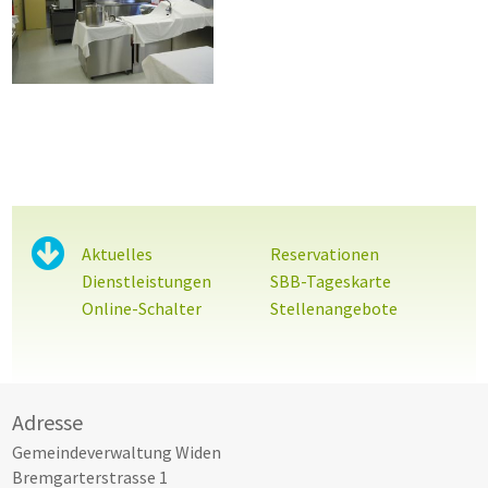
Sidebar
Aktuelles
Reservationen
Dienstleistungen
SBB-Tageskarte
Online-Schalter
Stellenangebote
Footer
Adresse
Gemeindeverwaltung Widen
Bremgarterstrasse 1